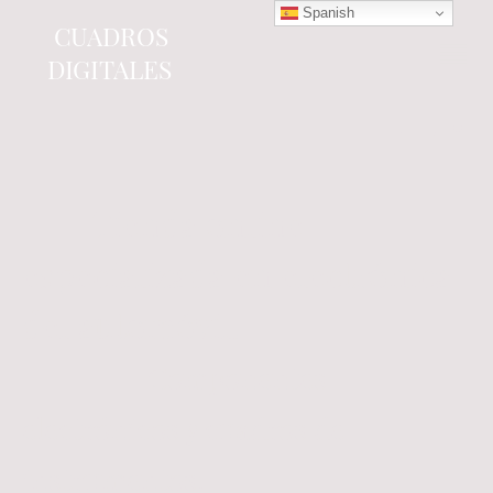
Spanish
CUADROS
DIGITALES
Tienda online
especializada en electrónica
del automóvil.
Componentes
electrónicos y cuadros de
instrumentos.