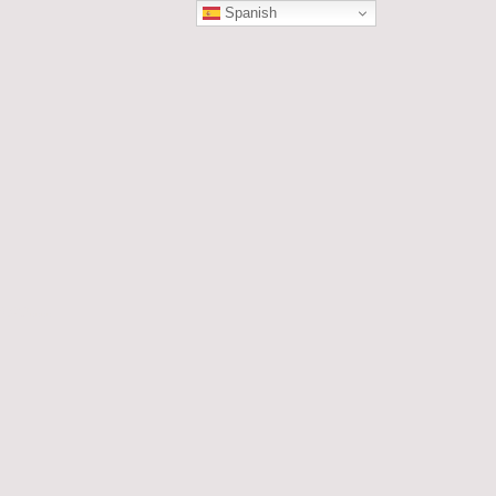
Spanish
ÓN
les....