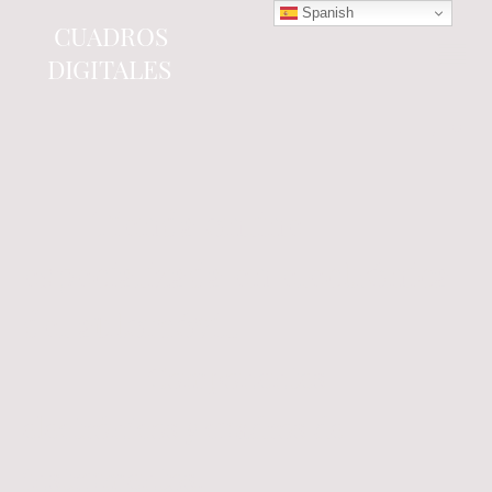
Spanish
CUADROS
DIGITALES
Tienda online
especializada en electrónica
del automóvil.
Componentes
electrónicos y cuadros de
instrumentos.