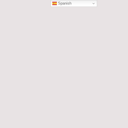
Spanish
ÓN
les....