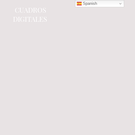
Spanish
CUADROS
DIGITALES
Tienda online
especializada en electrónica
del automóvil.
Componentes
electrónicos y cuadros de
instrumentos.