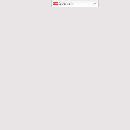
Spanish
ÓN
les....