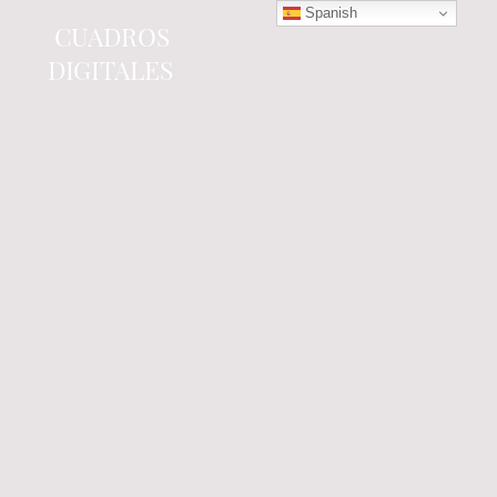
Spanish
CUADROS
DIGITALES
Tienda online
especializada en electrónica
del automóvil.
Componentes
electrónicos y cuadros de
instrumentos.