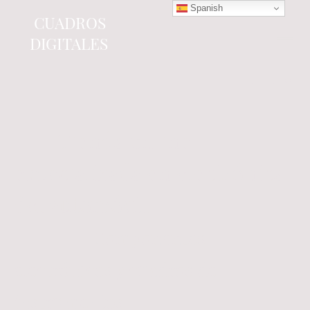
Spanish
CUADROS
DIGITALES
Tienda online
especializada en electrónica
del automóvil.
Componentes
electrónicos y cuadros de
instrumentos.