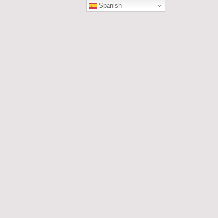
Spanish
ÓN
les....