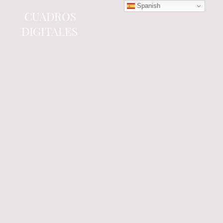
Spanish
CUADROS
DIGITALES
Tienda online
especializada en electrónica
del automóvil.
Componentes
electrónicos y cuadros de
instrumentos.