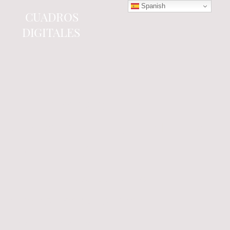
Spanish
CUADROS
DIGITALES
Tienda online
especializada en electrónica
del automóvil.
Componentes
electrónicos y cuadros de
instrumentos.