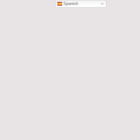
Spanish
ÓN
les....