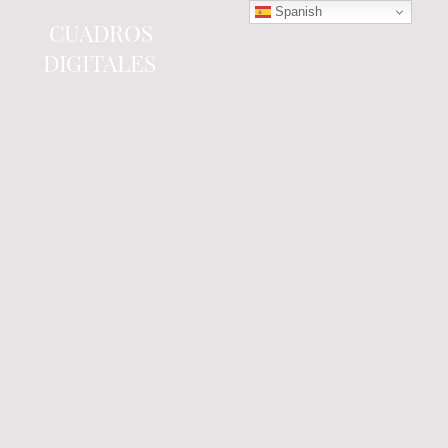
Spanish
CUADROS
DIGITALES
Tienda online
especializada en electrónica
del automóvil.
Componentes
electrónicos y cuadros de
instrumentos.