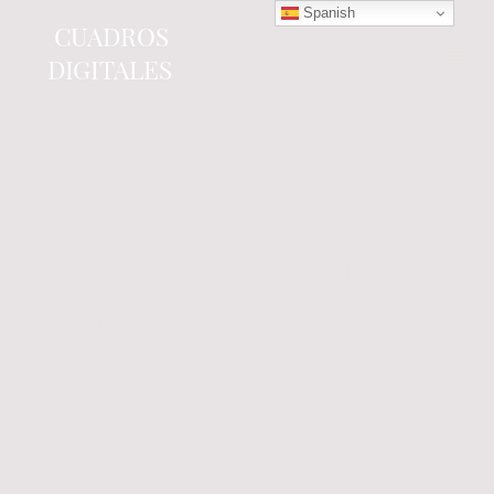
Spanish
CUADROS
DIGITALES
Tienda online
especializada en electrónica
del automóvil.
Componentes
electrónicos y cuadros de
instrumentos.