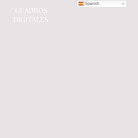
Spanish
CUADROS
DIGITALES
Tienda online
especializada en electrónica
del automóvil.
Componentes
electrónicos y cuadros de
instrumentos.