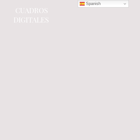
Spanish
CUADROS
DIGITALES
Tienda online
especializada en electrónica
del automóvil.
Componentes
electrónicos y cuadros de
instrumentos.