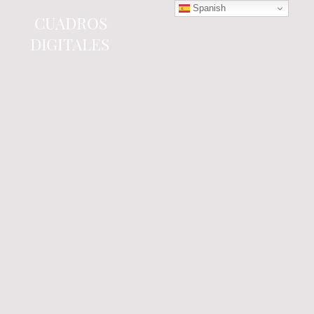
Spanish
CUADROS
DIGITALES
Tienda online
especializada en electrónica
del automóvil.
Componentes
electrónicos y cuadros de
instrumentos.