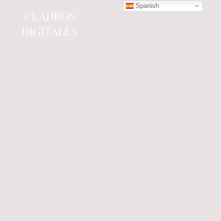
Spanish
CUADROS
DIGITALES
Tienda online
especializada en electrónica
del automóvil.
Componentes
electrónicos y cuadros de
instrumentos.