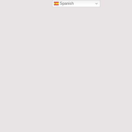
Spanish
ÓN
les....