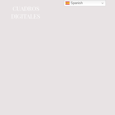
Spanish
CUADROS
DIGITALES
Tienda online
especializada en electrónica
del automóvil.
Componentes
electrónicos y cuadros de
instrumentos.