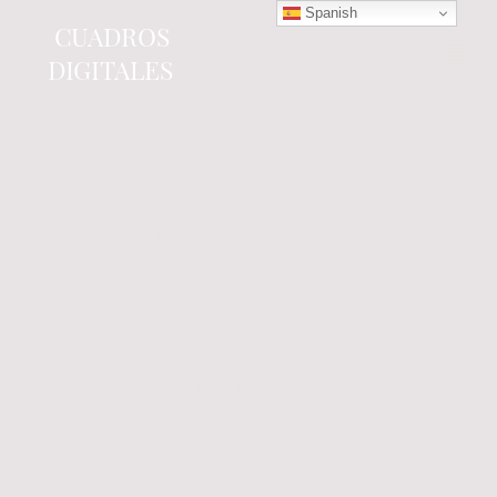
Spanish
CUADROS
DIGITALES
Tienda online
especializada en electrónica
del automóvil.
Componentes
electrónicos y cuadros de
instrumentos.