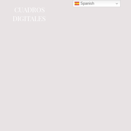
Spanish
CUADROS
DIGITALES
Tienda online
especializada en electrónica
del automóvil.
Componentes
electrónicos y cuadros de
instrumentos.