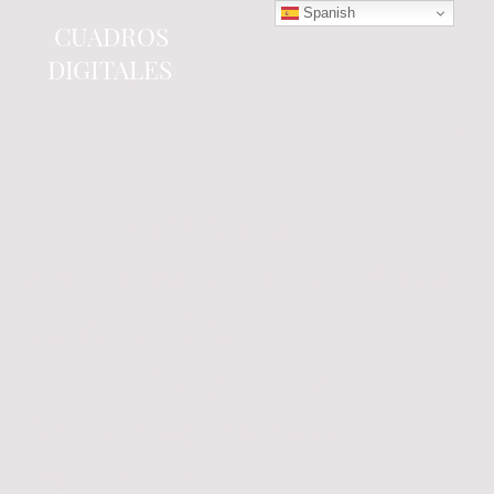
Spanish
CUADROS
DIGITALES
Tienda online
especializada en electrónica
del automóvil.
Componentes
electrónicos y cuadros de
instrumentos.