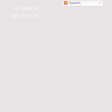
Spanish
CUADROS
DIGITALES
Tienda online
especializada en electrónica
del automóvil.
Componentes
electrónicos y cuadros de
instrumentos.