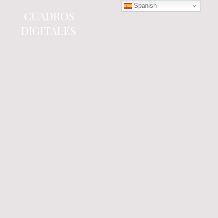
Spanish
CUADROS
DIGITALES
Tienda online
especializada en electrónica
del automóvil.
Componentes
electrónicos y cuadros de
instrumentos.