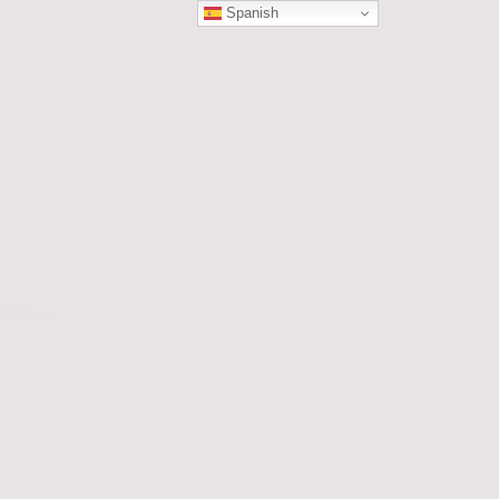
Spanish
ÓN
les....