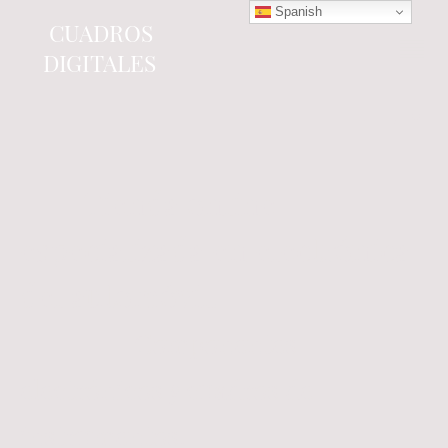
Spanish
CUADROS
DIGITALES
Tienda online
especializada en electrónica
del automóvil.
Componentes
electrónicos y cuadros de
instrumentos.