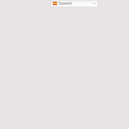
Spanish
ÓN
les....