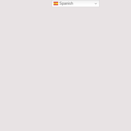
Spanish
ÓN
les....