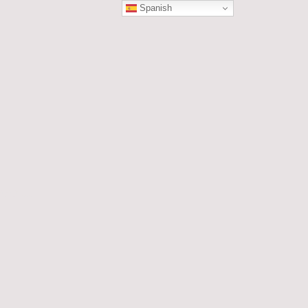
Spanish
ÓN
les....