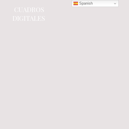
Spanish
CUADROS
DIGITALES
Tienda online
especializada en electrónica
del automóvil.
Componentes
electrónicos y cuadros de
instrumentos.