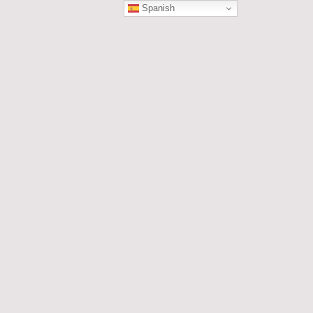
Spanish
ÓN
les....