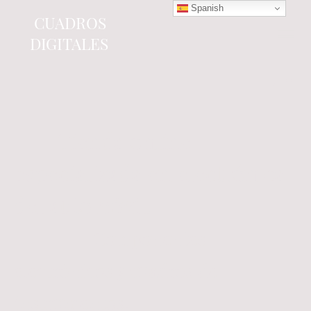
Spanish
CUADROS
DIGITALES
Tienda online
especializada en electrónica
del automóvil.
Componentes
electrónicos y cuadros de
instrumentos.