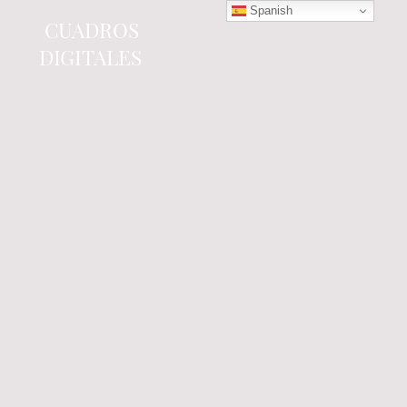
Spanish
CUADROS
DIGITALES
Tienda online
especializada en electrónica
del automóvil.
Componentes
electrónicos y cuadros de
instrumentos.