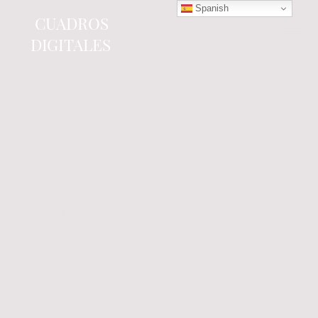
Spanish
CUADROS
DIGITALES
Tienda online
especializada en electrónica
del automóvil.
Componentes
electrónicos y cuadros de
instrumentos.