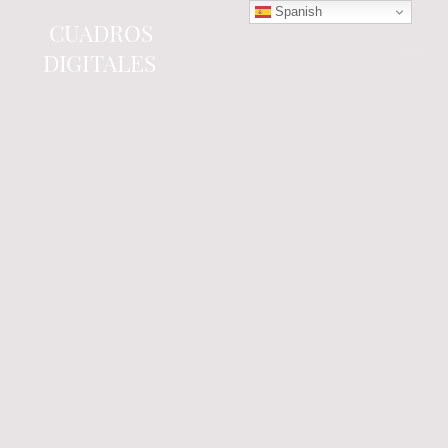
Spanish
CUADROS
DIGITALES
Tienda online
especializada en electrónica
del automóvil.
Componentes
electrónicos y cuadros de
instrumentos.