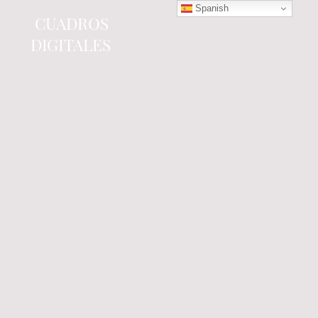
Spanish
CUADROS
DIGITALES
Tienda online
especializada en electrónica
del automóvil.
Componentes
electrónicos y cuadros de
instrumentos.