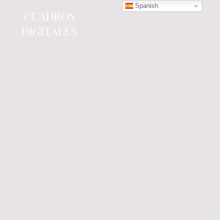
Spanish
CUADROS
DIGITALES
Tienda online
especializada en electrónica
del automóvil.
Componentes
electrónicos y cuadros de
instrumentos.