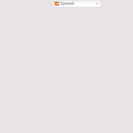
Spanish
ÓN
les....