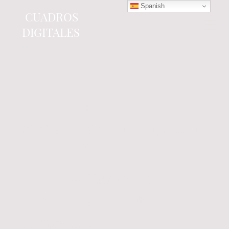
Spanish
CUADROS
DIGITALES
Tienda online
especializada en electrónica
del automóvil.
Componentes
electrónicos y cuadros de
instrumentos.