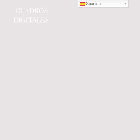
Spanish
CUADROS
DIGITALES
Tienda online
especializada en electrónica
del automóvil.
Componentes
electrónicos y cuadros de
instrumentos.