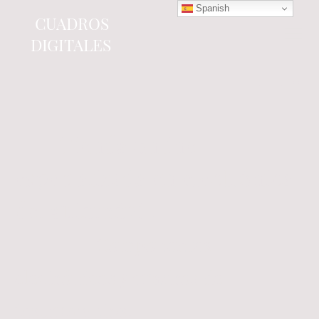
Spanish
CUADROS
DIGITALES
Tienda online
especializada en electrónica
del automóvil.
Componentes
electrónicos y cuadros de
instrumentos.