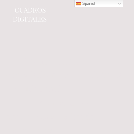
Spanish
CUADROS
DIGITALES
Tienda online
especializada en electrónica
del automóvil.
Componentes
electrónicos y cuadros de
instrumentos.