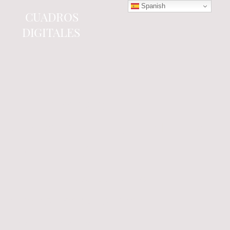
Spanish
CUADROS
DIGITALES
Tienda online
especializada en electrónica
del automóvil.
Componentes
electrónicos y cuadros de
instrumentos.