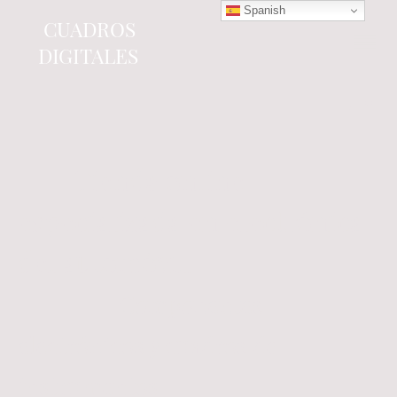
Spanish
CUADROS
DIGITALES
Tienda online
especializada en electrónica
del automóvil.
Componentes
electrónicos y cuadros de
instrumentos.