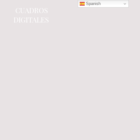
Spanish
CUADROS
DIGITALES
Tienda online
especializada en electrónica
del automóvil.
Componentes
electrónicos y cuadros de
instrumentos.