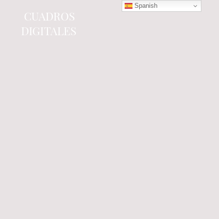
Spanish
CUADROS
DIGITALES
Tienda online
especializada en electrónica
del automóvil.
Componentes
electrónicos y cuadros de
instrumentos.