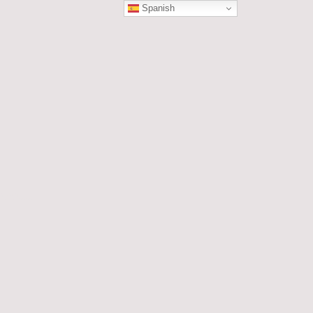
Spanish
ÓN
les....