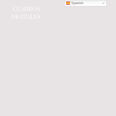
Spanish
CUADROS
DIGITALES
Tienda online
especializada en electrónica
del automóvil.
Componentes
electrónicos y cuadros de
instrumentos.