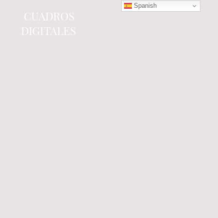
Spanish
CUADROS
DIGITALES
Tienda online
especializada en electrónica
del automóvil.
Componentes
electrónicos y cuadros de
instrumentos.